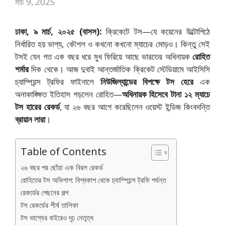
মার্চ 9, 2025
ঢাকা, ৯ মার্চ, ২০২৫ (বাসস):
ক্রিকেটে টস—যে কয়েনের উল্টোপিঠে
নির্ধারিত হয় ভাগ্য, কৌশল ও কখনো কখনো ম্যাচের মোড়ও। কিন্তু সেই
টসই যেন গত এক বছর ধরে মুখ ফিরিয়ে আছে ভারতের অধিনায়ক
রোহিত
শর্মার
দিক থেকে। আজ দুবাই আন্তর্জাতিক ক্রিকেট স্টেডিয়ামে আইসিসি
চ্যাম্পিয়ন্স ট্রফির ফাইনালে
নিউজিল্যান্ডের বিপক্ষে টস হেরে
এক
অনাকাঙ্ক্ষিত ইতিহাস গড়লেন রোহিত—
অধিনায়ক হিসেবে টানা ১২ ম্যাচে
টস হারের রেকর্ড
, যা ২৬ বছর আগে করেছিলেন ওয়েস্ট ইন্ডিজ কিংবদন্তি
ব্রায়ান লারা
।
Table of Contents
২৬ বছর পর ছোঁয়া এক বিরল রেকর্ড
রোহিতের টস অভিশাপ: বিশ্বকাপ থেকে চ্যাম্পিয়ন্স ট্রফি পর্যন্ত
রেকর্ডের পেছনের গল্প
টস রেকর্ডের শীর্ষ তালিকা
টস ভাগ্যের বাইরেও দৃঢ় নেতৃত্ব