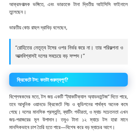
আক্রমণাত্মক ভঙ্গিতে, এবং ভারতকে টানা দ্বিতীয় আইসিসি ফাইনালে
তুলেছেন।
ভারতীয় কোচ রাহুল দ্রাবিড় বলেছেন,
“রোহিতের নেতৃত্ব টসের ওপর নির্ভর করে না। তার পরিকল্পনা ও
আত্মবিশ্বাসই দলের সবচেয়ে বড় সম্পদ।”
ক্রিকেটে টস: কতটা গুরুত্বপূর্ণ?
বিশ্লেষকদের মতে, টস জয় একটি “ট্যাকটিক্যাল অ্যাডভান্টেজ” দিতে পারে,
তবে আধুনিক ওয়ানডে ক্রিকেটে পিচ ও কন্ডিশনের পার্থক্য অনেক কমে
গেছে। দলের মানসিক প্রস্তুতি, ব্যাটিং গভীরতা, ও ম্যাচ সচেতনতা এখন
জয়-পরাজয়ের মূল উপাদান। তবুও টানা ১২ ম্যাচে টস হারা মানে
মানসিকভাবে চাপ তৈরি হতে পারে—বিশেষ করে বড় ম্যাচের আগে।