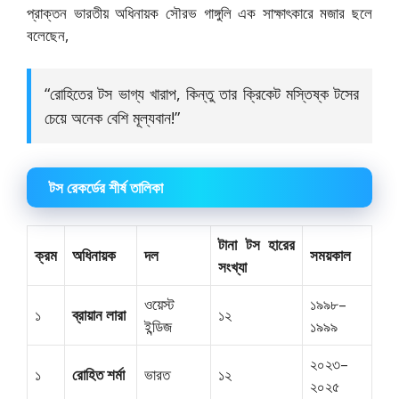
প্রাক্তন ভারতীয় অধিনায়ক সৌরভ গাঙ্গুলি এক সাক্ষাৎকারে মজার ছলে
বলেছেন,
“রোহিতের টস ভাগ্য খারাপ, কিন্তু তার ক্রিকেট মস্তিষ্ক টসের
চেয়ে অনেক বেশি মূল্যবান!”
টস রেকর্ডের শীর্ষ তালিকা
টানা টস হারের
ক্রম
অধিনায়ক
দল
সময়কাল
সংখ্যা
ওয়েস্ট
১৯৯৮–
১
ব্রায়ান লারা
১২
ইন্ডিজ
১৯৯৯
২০২৩–
১
রোহিত শর্মা
ভারত
১২
২০২৫