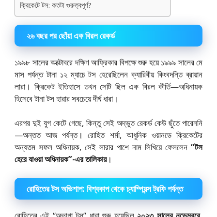
ক্রিকেটে টস: কতটা গুরুত্বপূর্ণ?
২৬ বছর পর ছোঁয়া এক বিরল রেকর্ড
১৯৯৮ সালের অক্টোবরে দক্ষিণ আফ্রিকার বিপক্ষে শুরু হয়ে ১৯৯৯ সালের মে
মাস পর্যন্ত টানা ১২ ম্যাচে টস হেরেছিলেন ক্যারিবীয় কিংবদন্তি ব্রায়ান
লারা। ক্রিকেট ইতিহাসে তখন সেটি ছিল এক বিরল কীর্তি—অধিনায়ক
হিসেবে টানা টস হারার সবচেয়ে দীর্ঘ ধারা।
এরপর দুই যুগ কেটে গেছে, কিন্তু সেই অদ্ভুত রেকর্ড কেউ ছুঁতে পারেননি
—অন্তত আজ পর্যন্ত। রোহিত শর্মা, আধুনিক ওয়ানডে ক্রিকেটের
অন্যতম সফল অধিনায়ক, সেই লারার পাশে নাম লিখিয়ে ফেললেন
“টস
হেরে যাওয়া অধিনায়ক”-এর তালিকায়
।
রোহিতের টস অভিশাপ: বিশ্বকাপ থেকে চ্যাম্পিয়ন্স ট্রফি পর্যন্ত
রোহিতের এই “অভাগা টস” ধারা শুরু হয়েছিল
২০২৩ সালের নভেম্বরে,