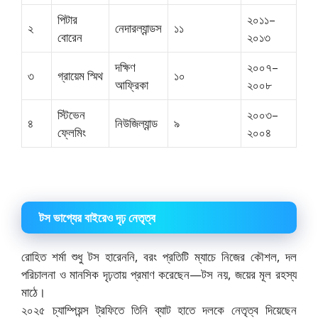
পিটার
২০১১–
২
নেদারল্যান্ডস
১১
বোরেন
২০১৩
দক্ষিণ
২০০৭–
৩
গ্রায়েম স্মিথ
১০
আফ্রিকা
২০০৮
স্টিভেন
২০০৩–
৪
নিউজিল্যান্ড
৯
ফ্লেমিং
২০০৪
টস ভাগ্যের বাইরেও দৃঢ় নেতৃত্ব
রোহিত শর্মা শুধু টস হারেননি, বরং প্রতিটি ম্যাচে নিজের কৌশল, দল
পরিচালনা ও মানসিক দৃঢ়তায় প্রমাণ করেছেন—টস নয়, জয়ের মূল রহস্য
মাঠে।
২০২৫ চ্যাম্পিয়ন্স ট্রফিতে তিনি ব্যাট হাতে দলকে নেতৃত্ব দিয়েছেন