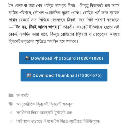
টস জেতা বা হারা শেষ পর্যন্ত ভাগ্যের বিষয়—কিন্তু ক্রিকেটে জয় আসে
কঠোর পরিশ্রম, কৌশল ও মানসিক দৃঢ়তা থেকে। রোহিত শর্মা আজ ব্রায়ান
লারার রেকর্ডে নাম লিখিয়ে ফেলেছেন ঠিকই, তবে তিনি প্রমাণ করেছেন
—
“টস নয়, টিমই আসল ভাগ্য।”
ভারতীয় ক্রিকেট ইতিহাসে হয়তো এই
রেকর্ড একদিন ভাঙা যাবে, কিন্তু রোহিতের স্থিরতা ও নেতৃত্বের অধ্যায়
ক্রিকেটভক্তদের স্মৃতিতে অমলিন হয়ে থাকবে।
Download PhotoCard (1080×1080)
Download Thumbnail (1200×675)
বিভাগ
আপডেট
সমূহ
ট্যাগ
আন্তর্জাতিক ক্রিকেট
,
ক্রিকেট গুরুকুল
সমূহ
স্বাধীনতা দিবস আরচ্যারি টুর্নামেন্ট শুরু
ফাইনালে ভারতের বিপক্ষে টস জিতে ব্যাটিংয়ে নিউজিল্যান্ড